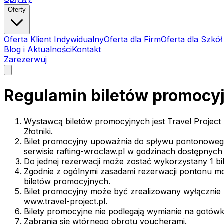
Oferty
Oferta Klient Indywidualny
Oferta dla Firm
Oferta dla Szkół
Blog i Aktualności
Kontakt
Zarezerwuj
Regulamin biletów promocyj
Wystawcą biletów promocyjnych jest Travel Project 
Złotniki.
Bilet promocyjny upoważnia do spływu pontonowego 
serwisie rafting-wroclaw.pl w godzinach dostępnych
Do jednej rezerwacji może zostać wykorzystany 1 bi
Zgodnie z ogólnymi zasadami rezerwacji pontonu m
biletów promocyjnych.
Bilet promocyjny może być zrealizowany wyłącznie p
www.travel-project.pl.
Bilety promocyjne nie podlegają wymianie na gotówk
Zabrania się wtórnego obrotu voucherami.